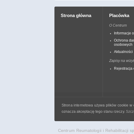
Strona główna
Placówka
O Centrum
Informacje 
Ochrona da
osobowych
Aktualności
Zapisy na wizy
Rejestracja 
Strona internetowa używa plików cookie w c
oznacza akceptację tego stanu rzeczy.
Szcz
Centrum Reumatologii i Rehabilitacji 