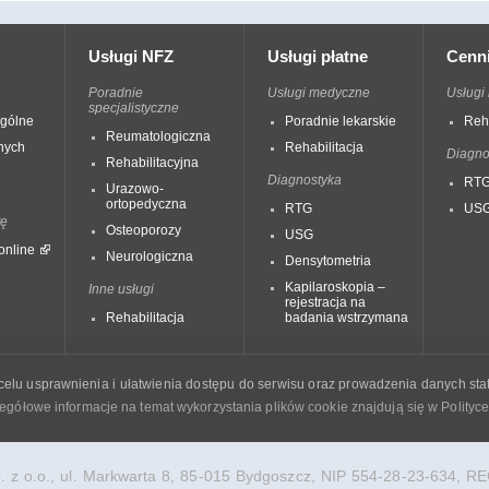
Usługi NFZ
Usługi płatne
Cenni
Poradnie
Usługi medyczne
Usługi
specjalistyczne
ogólne
Poradnie lekarskie
Reha
Reumatologiczna
nych
Rehabilitacja
Diagno
Rehabilitacyjna
Diagnostyka
RT
Urazowo-
ortopedyczna
RTG
USG 
tę
Osteoporozy
USG
online
Neurologiczna
Densytometria
Kapilaroskopia –
Inne usługi
rejestracja na
Rehabilitacja
badania wstrzymana
elu usprawnienia i ułatwienia dostępu do serwisu oraz prowadzenia danych staty
egółowe informacje na temat wykorzystania plików cookie znajdują się w Polityc
sp. z o.o., ul. Markwarta 8, 85-015 Bydgoszcz, NIP 554-28-23-634,