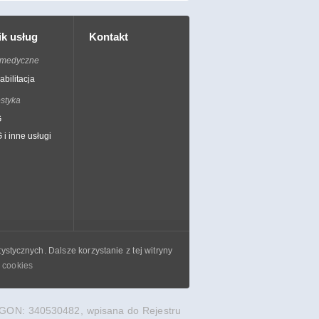
k usług
Kontakt
 medyczne
bilitacja
styka
G
i inne usługi
stycznych. Dalsze korzystanie z tej witryny
e cookies
 REGON: 340530482, wpisana do Rejestru