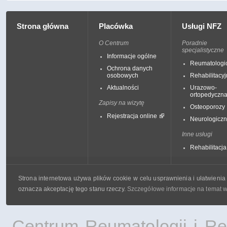
Strona główna
Placówka
Usługi NFZ
O Centrum
Poradnie
specjalistyczne
Informacje ogólne
Reumatologi
Ochrona danych
osobowych
Rehabilitacy
Aktualności
Urazowo-
ortopedyczn
Zapisy na wizytę
Osteoporozy
Rejestracja online
Neurologicz
Inne usługi
Rehabilitacja
Strona internetowa używa plików cookie w celu usprawnienia i ułatwienia 
oznacza akceptację tego stanu rzeczy.
Szczegółowe informacje na temat wy
Centrum Reumatologii i Reha