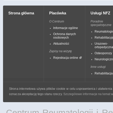
Strona główna
Placówka
Usługi NFZ
O Centrum
Poradnie
specjalistyczne
Informacje ogólne
Reumatologi
Ochrona danych
osobowych
Rehabilitacy
Aktualności
Urazowo-
ortopedyczn
Zapisy na wizytę
Osteoporozy
Rejestracja online
Neurologicz
Inne usługi
Rehabilitacja
Strona internetowa używa plików cookie w celu usprawnienia i ułatwienia 
oznacza akceptację tego stanu rzeczy.
Szczegółowe informacje na temat wy
Centrum Reumatologii i Reha